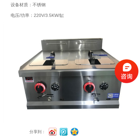
设备材质：不锈钢
电压/功率：220V/3.5KW/缸
分享到：