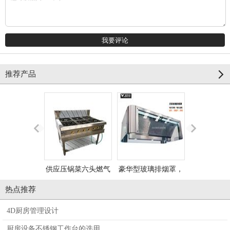
推荐产品
供应压锅菜六头燃气
豪华型玻璃排烟罩，
低噪音节能
煲仔炉，六头砂锅
不锈钢圆弧加玻璃排
不锈钢炒菜
热点推荐
炉，六眼煲仔炉，煲
烟罩
燃气炒
4D厨房管理设计
仔炉厂家
厨房设备不锈钢工作台的选用