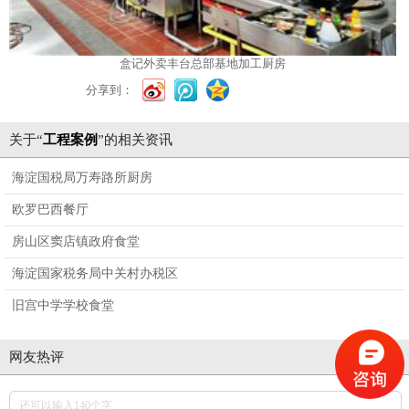
盒记外卖丰台总部基地加工厨房
分享到：
关于“
工程案例
”的相关资讯
海淀国税局万寿路所厨房
欧罗巴西餐厅
房山区窦店镇政府食堂
海淀国家税务局中关村办税区
旧宫中学学校食堂
网友热评