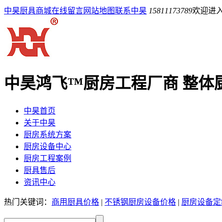
中昊厨具商城
在线留言
网站地图
联系中昊
15811173789
欢迎进
中昊鸿飞™厨房工程厂商
整体
中昊首页
关于中昊
厨房系统方案
厨房设备中心
厨房工程案例
厨具售后
资讯中心
热门关键词：
商用厨具价格
|
不锈钢厨房设备价格
|
厨房设备定