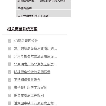
致富版电烤箱——成就你的烘焙大师梦
电磁煮面炉
富士龙肉类机械加工设备
相关商厨系统方案
4D厨房管理设计
常用的厨房设备出故障后的维修方法
北京华彬费尔蒙酒店厨房设备案例展示
北京明发广场北京凯艺厨房设备及排烟设备安装
明档厨房设计效果图展示
不锈钢保温售饭台
亲子餐厅厨房工程案例
综合楼厨房工程案例
潘家园中铁十八局厨房工程案例