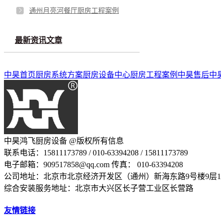
通州月亮河餐厅厨房工程案例
最新资讯文章
中昊首页
厨房系统方案
厨房设备中心
厨房工程案例
中昊售后
中
中昊鸿飞厨房设备 @版权所有信息
联系电话：15811173789 / 010-63394208 / 15811173789
电子邮箱：909517858@qq.com 传真： 010-63394208
公司地址：北京市北京经济开发区（通州）新海东路9号楼9层10
综合安装服务地址：北京市大兴区长子营工业区长营路
友情链接