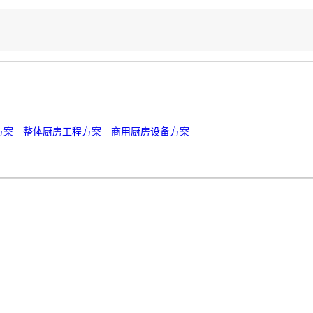
方案
整体厨房工程方案
商用厨房设备方案