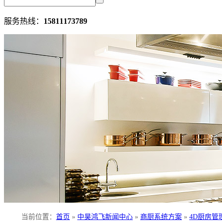
服务热线：
15811173789
当前位置
：
首页
»
中昊鸿飞新闻中心
»
商厨系统方案
»
4D厨房管