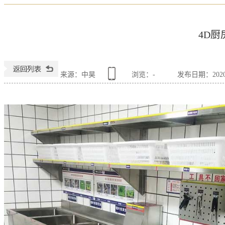
4D
来源：中昊
浏览：
-
发布日期：2020-0