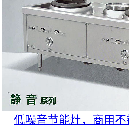
低噪音节能灶，商用不