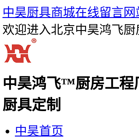
中昊厨具商城
在线留言
网
欢迎进入北京中昊鸿飞厨
中昊鸿飞™厨房工程
厨具定制
中昊首页