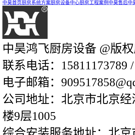
中昊首页
厨房系统方案
厨房设备中心
厨房工程案例
中昊售后
中
中昊鸿飞厨房设备 @版
联系电话：15811173789 / 01
电子邮箱：909517858@qq.
公司地址：北京市北京经
楼9层1005
综合安装服务地址：北京