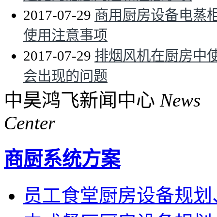
2017-07-29
商用厨房设备电蒸
使用注意事项
2017-07-29
排烟风机在厨房中
会出现的问题
中昊鸿飞新闻中心
News
Center
商厨系统方案
员工食堂厨房设备规划